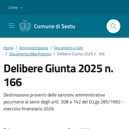
Vai ai contenuti
Vai al footer
Links
Comune di Sestu
Home
/
Amministrazione
/
Documenti e Dati
/
Documento Albo Pretorio
/
Delibere Giunta 2025 n. 166
Delibere Giunta 2025 n.
166
Dettagli del documento
Destinazione proventi delle sanzioni amministrative
pecuniarie ai sensi degli artt. 208 e 142 del D.Lgs 285/1992 -
esercizio finanziario 2026