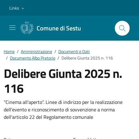
Vai ai contenuti
Vai al footer
Links
Comune di Sestu
Home
/
Amministrazione
/
Documenti e Dati
/
Documento Albo Pretorio
/
Delibere Giunta 2025 n. 116
Delibere Giunta 2025 n.
116
Dettagli del documento
"Cinema all'aperto". Linee di indirizzo per la realizzazione
dell'evento e riconoscimento di sovvenzione a norma
dell'articolo 22 del Regolamento comunale