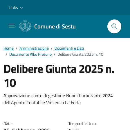
Vai ai contenuti
Vai al footer
Links
Comune di Sestu
Home
/
Amministrazione
/
Documenti e Dati
/
Documento Albo Pretorio
/
Delibere Giunta 2025 n. 10
Delibere Giunta 2025 n.
10
Dettagli del documento
Approvazione conto di gestione Buoni Carburante 2024
dell'Agente Contabile Vincenzo La Ferla
Data:
Tempo di lettura: