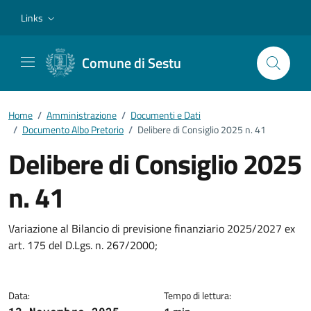
Vai ai contenuti
Vai al footer
Links
Comune di Sestu
Home
/
Amministrazione
/
Documenti e Dati
/
Documento Albo Pretorio
/
Delibere di Consiglio 2025 n. 41
Delibere di Consiglio 2025
n. 41
Dettagli del documento
Variazione al Bilancio di previsione finanziario 2025/2027 ex
art. 175 del D.Lgs. n. 267/2000;
Data:
Tempo di lettura: