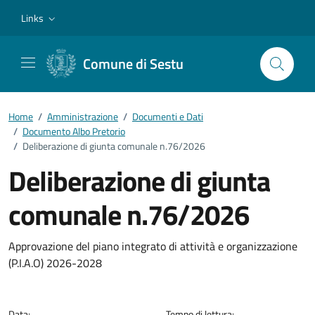
Vai ai contenuti
Vai al footer
Links
Comune di Sestu
Home
/
Amministrazione
/
Documenti e Dati
/
Documento Albo Pretorio
/
Deliberazione di giunta comunale n.76/2026
Deliberazione di giunta
comunale n.76/2026
Dettagli del documento
Approvazione del piano integrato di attività e organizzazione
(P.I.A.O) 2026-2028
Data:
Tempo di lettura: