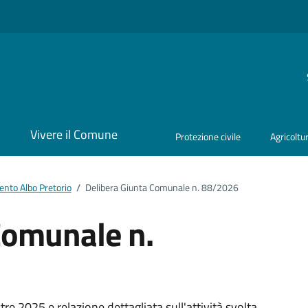
i
Vivere il Comune
Protezione civile
Agricoltu
nto Albo Pretorio
/
Delibera Giunta Comunale n. 88/2026
Comunale n.
 2025 e relazione dettagliata sull'attività svolta