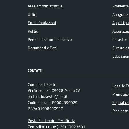
Aree amministrative
Ambiente
Uffici
Anagrafe e
Enti e fondazioni
Appalti pu
Politici
Autorizzaz
Personale amministrativo
Catasto e
Documenti e Dati
Cultura e
Educazion
CONTATTI
Comune di Sestu
Leggi le 
Via Scipione 1 09028, Sestu CA
Prenotaz
protocollo.sestu@pec.it
Codice fiscale: 80004890929
Segnalazi
P.IVA: 01098920927
Richiesta
Posta Elettronica Certificata
Centralino unico: (+39) 07023601