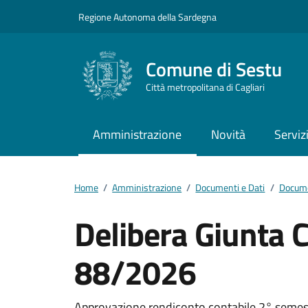
Vai ai contenuti
Vai al footer
Regione Autonoma della Sardegna
Comune di Sestu
Città metropolitana di Cagliari
Amministrazione
Novità
Serviz
Home
/
Amministrazione
/
Documenti e Dati
/
Docume
Delibera Giunta 
88/2026
Approvazione rendiconto contabile 2° semestre