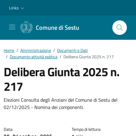
Vai ai contenuti
Vai al footer
Links
Comune di Sestu
Home
/
Amministrazione
/
Documenti e Dati
/
Documento attività politica
/
Delibera Giunta 2025 n. 217
Delibera Giunta 2025 n.
217
Dettagli del documento
Elezioni Consulta degli Anziani del Comune di Sestu del
02/12/2025 - Nomina dei componenti.
Data:
Tempo di lettura: