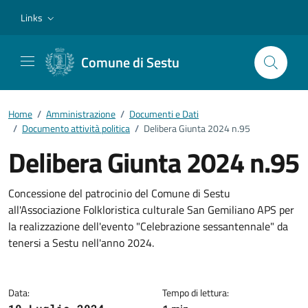
Vai ai contenuti
Vai al footer
Links
Comune di Sestu
Home
/
Amministrazione
/
Documenti e Dati
/
Documento attività politica
/
Delibera Giunta 2024 n.95
Delibera Giunta 2024 n.95
Dettagli del documento
Concessione del patrocinio del Comune di Sestu
all'Associazione Folkloristica culturale San Gemiliano APS per
la realizzazione dell'evento "Celebrazione sessantennale" da
tenersi a Sestu nell'anno 2024.
Data:
Tempo di lettura: