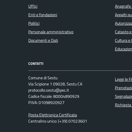
Uffici
Anagrafe e
Enti e fondazioni
Appalti pu
Politici
Autorizzaz
Personale amministrativo
Catasto e
Documenti e Dati
Cultura e
Educazion
CONTATTI
Comune di Sestu
Leggi le 
Via Scipione 1 09028, Sestu CA
Prenotaz
protocollo.sestu@pec.it
Codice fiscale: 80004890929
Segnalazi
P.IVA: 01098920927
Richiesta
Posta Elettronica Certificata
Centralino unico: (+39) 07023601