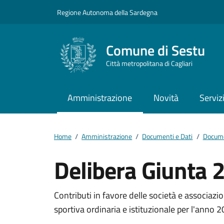
Vai ai contenuti
Vai al footer
Regione Autonoma della Sardegna
Comune di Sestu
Città metropolitana di Cagliari
Amministrazione
Novità
Serviz
Home
/
Amministrazione
/
Documenti e Dati
/
Documen
Delibera Giunta 
Dettagli del docum
Contributi in favore delle società e associazio
sportiva ordinaria e istituzionale per l'anno 2