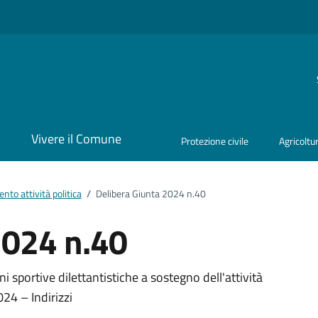
i
Vivere il Comune
Protezione civile
Agricoltu
to attività politica
/
Delibera Giunta 2024 n.40
2024 n.40
ento
ni sportive dilettantistiche a sostegno dell'attività
024 – Indirizzi