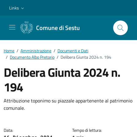
Vai ai contenuti
Vai al footer
Links
Comune di Sestu
Home
/
Amministrazione
/
Documenti e Dati
/
Documento Albo Pretorio
/
Delibera Giunta 2024 n. 194
Delibera Giunta 2024 n.
194
Dettagli del documento
Attribuzione toponimo su piazzale appartenente al patrimonio
comunale.
Data:
Tempo di lettura: