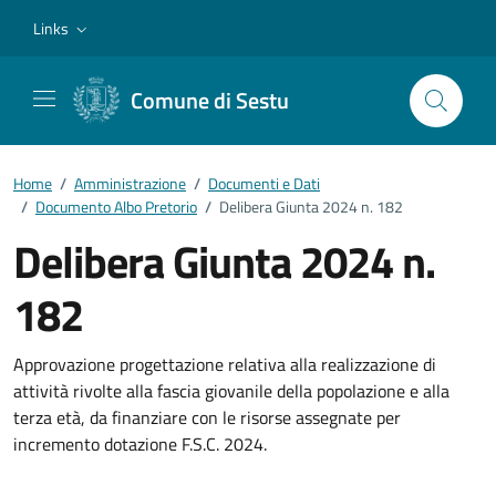
Vai ai contenuti
Vai al footer
Links
Comune di Sestu
Home
/
Amministrazione
/
Documenti e Dati
/
Documento Albo Pretorio
/
Delibera Giunta 2024 n. 182
Delibera Giunta 2024 n.
182
Dettagli del documento
Approvazione progettazione relativa alla realizzazione di
attività rivolte alla fascia giovanile della popolazione e alla
terza età, da finanziare con le risorse assegnate per
incremento dotazione F.S.C. 2024.