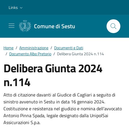
Vai ai contenuti
Vai al footer
Links
Comune di Sestu
Home
/
Amministrazione
/
Documenti e Dati
/
Documento Albo Pretorio
/
Delibera Giunta 2024 n.114
Delibera Giunta 2024
n.114
Dettagli del documento
Atto di citazione davanti al Giudice di Cagliari a seguito di
sinistro avvenuto in Sestu in data 16 gennaio 2024.
Costituzione e resistenza nel giudizio e nomina dell’avvocato
Antonio Pinna Spada, legale designato dalla UnipolSai
Assicurazioni S.p.a.