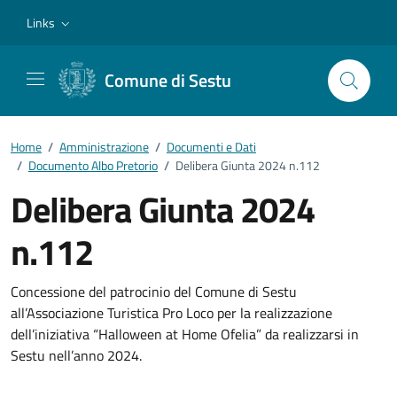
Vai ai contenuti
Vai al footer
Links
Comune di Sestu
Home
/
Amministrazione
/
Documenti e Dati
/
Documento Albo Pretorio
/
Delibera Giunta 2024 n.112
Delibera Giunta 2024
n.112
Dettagli del documento
Concessione del patrocinio del Comune di Sestu
all’Associazione Turistica Pro Loco per la realizzazione
dell’iniziativa “Halloween at Home Ofelia” da realizzarsi in
Sestu nell’anno 2024.