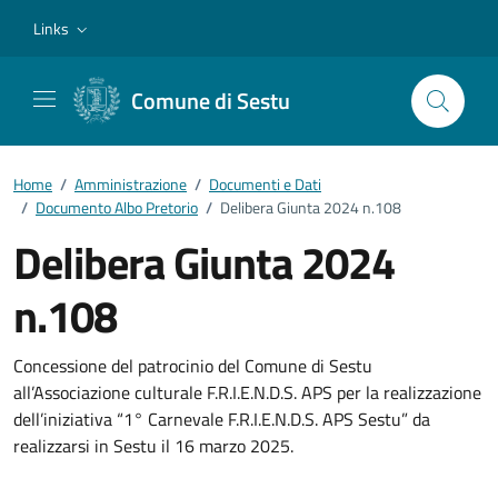
Vai ai contenuti
Vai al footer
Links
Comune di Sestu
Home
/
Amministrazione
/
Documenti e Dati
/
Documento Albo Pretorio
/
Delibera Giunta 2024 n.108
Delibera Giunta 2024
n.108
Dettagli del documento
Concessione del patrocinio del Comune di Sestu
all’Associazione culturale F.R.I.E.N.D.S. APS per la realizzazione
dell’iniziativa “1° Carnevale F.R.I.E.N.D.S. APS Sestu” da
realizzarsi in Sestu il 16 marzo 2025.