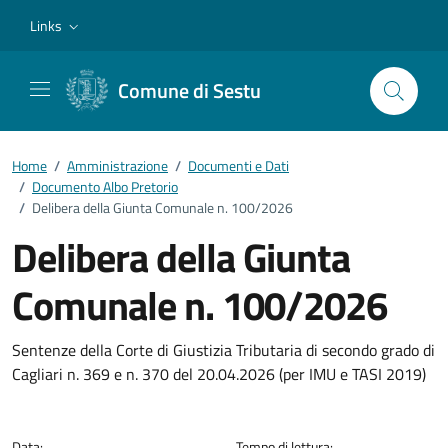
Vai ai contenuti
Vai al footer
Links
Comune di Sestu
Home
/
Amministrazione
/
Documenti e Dati
/
Documento Albo Pretorio
/
Delibera della Giunta Comunale n. 100/2026
Delibera della Giunta
Comunale n. 100/2026
Dettagli del documento
Sentenze della Corte di Giustizia Tributaria di secondo grado di
Cagliari n. 369 e n. 370 del 20.04.2026 (per IMU e TASI 2019)
Data:
Tempo di lettura: