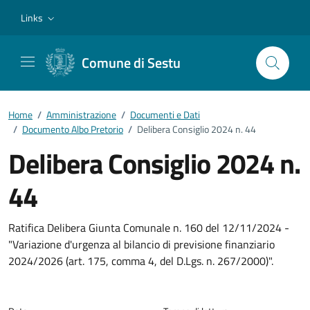
Vai ai contenuti
Vai al footer
Links
Comune di Sestu
Home
/
Amministrazione
/
Documenti e Dati
/
Documento Albo Pretorio
/
Delibera Consiglio 2024 n. 44
Delibera Consiglio 2024 n.
44
Dettagli del documento
Ratifica Delibera Giunta Comunale n. 160 del 12/11/2024 -
"Variazione d'urgenza al bilancio di previsione finanziario
2024/2026 (art. 175, comma 4, del D.Lgs. n. 267/2000)".