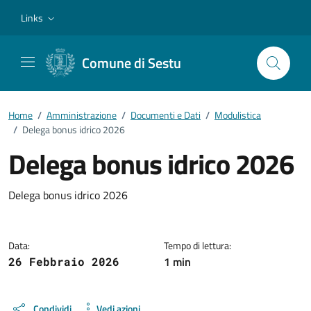
Vai ai contenuti
Vai al footer
Links
Comune di Sestu
Home
/
Amministrazione
/
Documenti e Dati
/
Modulistica
/
Delega bonus idrico 2026
Delega bonus idrico 2026
Dettagli del documento
Delega bonus idrico 2026
Data:
Tempo di lettura:
1 min
26 Febbraio 2026
Condividi
Vedi azioni