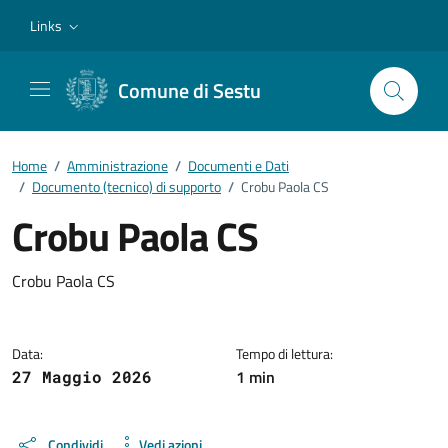
Vai ai contenuti
Vai al footer
Links
Comune di Sestu
Home
/
Amministrazione
/
Documenti e Dati
/
Documento (tecnico) di supporto
/
Crobu Paola CS
Crobu Paola CS
Dettagli del documento
Crobu Paola CS
Data:
Tempo di lettura:
1 min
27 Maggio 2026
Condividi
Vedi azioni