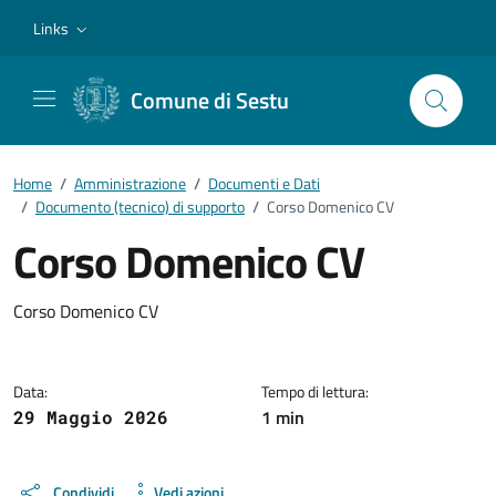
Vai ai contenuti
Vai al footer
Links
Comune di Sestu
Home
/
Amministrazione
/
Documenti e Dati
/
Documento (tecnico) di supporto
/
Corso Domenico CV
Corso Domenico CV
Dettagli del documento
Corso Domenico CV
Data:
Tempo di lettura:
1 min
29 Maggio 2026
Condividi
Vedi azioni