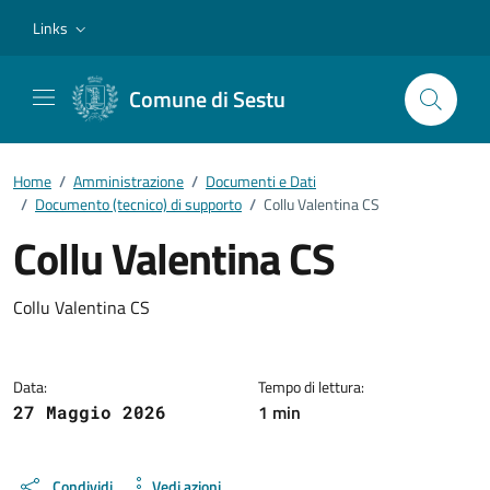
Vai ai contenuti
Vai al footer
Links
Comune di Sestu
Home
/
Amministrazione
/
Documenti e Dati
/
Documento (tecnico) di supporto
/
Collu Valentina CS
Collu Valentina CS
Dettagli del documento
Collu Valentina CS
Data:
Tempo di lettura:
1 min
27 Maggio 2026
Condividi
Vedi azioni