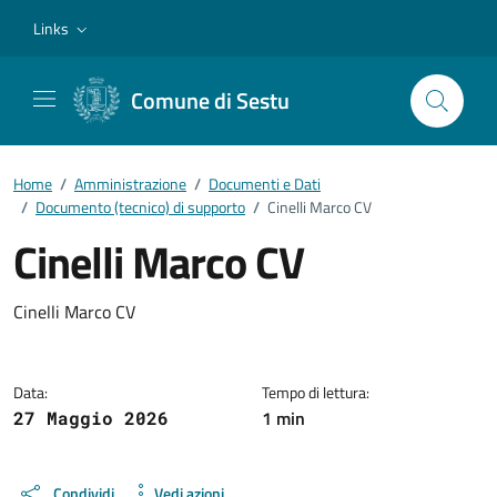
Vai ai contenuti
Vai al footer
Links
Comune di Sestu
Home
/
Amministrazione
/
Documenti e Dati
/
Documento (tecnico) di supporto
/
Cinelli Marco CV
Cinelli Marco CV
Dettagli del documento
Cinelli Marco CV
Data:
Tempo di lettura:
1 min
27 Maggio 2026
Condividi
Vedi azioni