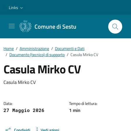
Vai ai contenuti
Vai al footer
Links
Comune di Sestu
Home
/
Amministrazione
/
Documenti e Dati
/
Documento (tecnico) di supporto
/
Casula Mirko CV
Casula Mirko CV
Dettagli del documento
Casula Mirko CV
Data:
Tempo di lettura:
1 min
27 Maggio 2026
Condividi
Vedi azioni