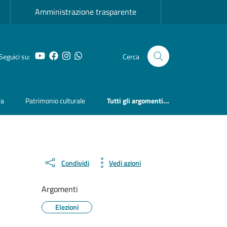
Amministrazione trasparente
YouTube
Facebook
Instagram
Whatsapp
Seguici su:
Cerca
ra
Patrimonio culturale
Tutti gli argomenti...
Condividi
Vedi azioni
Argomenti
Elezioni