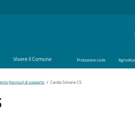
i
Vivere il Comune
Protezione civile
Agricoltu
nto (tecnico) di supporto
/
Cardia Simone CS
S
ento