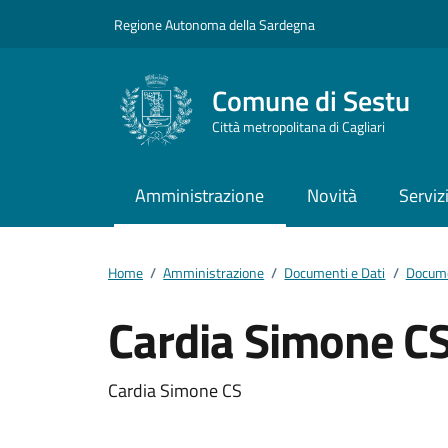
Vai ai contenuti
Vai al footer
Regione Autonoma della Sardegna
Comune di Sestu
Città metropolitana di Cagliari
Amministrazione
Novità
Serviz
Home
/
Amministrazione
/
Documenti e Dati
/
Docume
Cardia Simone C
Dettagli del docum
Cardia Simone CS