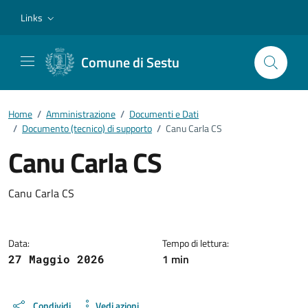
Vai ai contenuti
Vai al footer
Links
Comune di Sestu
Home
/
Amministrazione
/
Documenti e Dati
/
Documento (tecnico) di supporto
/
Canu Carla CS
Canu Carla CS
Dettagli del documento
Canu Carla CS
Data:
Tempo di lettura:
1 min
27 Maggio 2026
Condividi
Vedi azioni