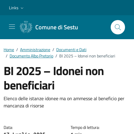
Vai ai contenuti
Vai al footer
Links
Comune di Sestu
Home
/
Amministrazione
/
Documenti e Dati
/
Documento Albo Pretorio
/
BI 2025 – Idonei non beneficiari
BI 2025 – Idonei non
beneficiari
Dettagli del documento
Elenco delle istanze idonee ma on ammesse al beneficio per
mancanza di risorse
Data:
Tempo di lettura: