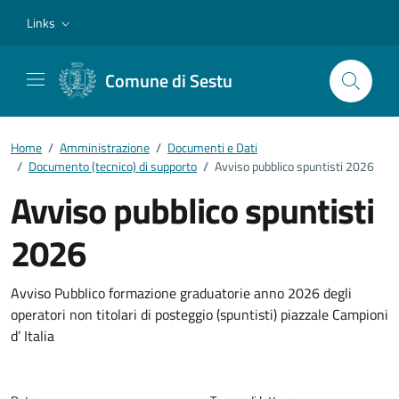
Vai ai contenuti
Vai al footer
Links
Comune di Sestu
Home
/
Amministrazione
/
Documenti e Dati
/
Documento (tecnico) di supporto
/
Avviso pubblico spuntisti 2026
Avviso pubblico spuntisti
2026
Dettagli del documento
Avviso Pubblico formazione graduatorie anno 2026 degli
operatori non titolari di posteggio (spuntisti) piazzale Campioni
d’ Italia