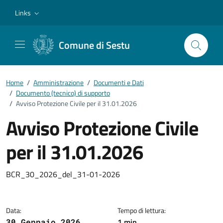
Vai ai contenuti
Vai al footer
Links
Comune di Sestu
Home
/
Amministrazione
/
Documenti e Dati
/
Documento (tecnico) di supporto
/
Avviso Protezione Civile per il 31.01.2026
Avviso Protezione Civile
per il 31.01.2026
Dettagli del documento
BCR_30_2026_del_31-01-2026
Data:
Tempo di lettura:
1 min
30 Gennaio 2026