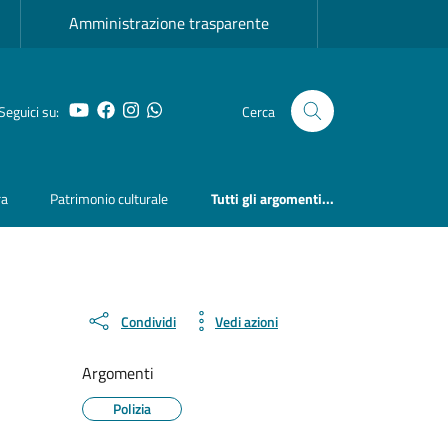
Amministrazione trasparente
YouTube
Facebook
Instagram
Whatsapp
Seguici su:
Cerca
ra
Patrimonio culturale
Tutti gli argomenti...
Condividi
Vedi azioni
Argomenti
Polizia