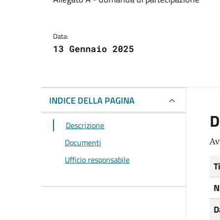
Dettagli del docum
Data:
13 Gennaio 2025
INDICE DELLA PAGINA
D
Descrizione
Av
Documenti
Ufficio responsabile
T
N
D