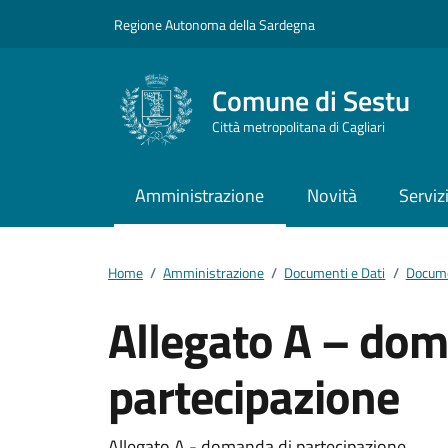
Vai ai contenuti
Vai al footer
Regione Autonoma della Sardegna
Comune di Sestu
Città metropolitana di Cagliari
Amministrazione
Novità
Serviz
Home
/
Amministrazione
/
Documenti e Dati
/
Docume
Allegato A – dom
partecipazione
Allegato A - domanda di partecipazione