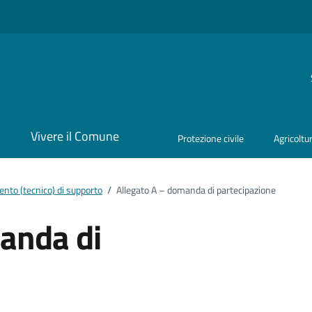
i
Vivere il Comune
Protezione civile
Agricoltu
nto (tecnico) di supporto
/
Allegato A – domanda di partecipazione
anda di