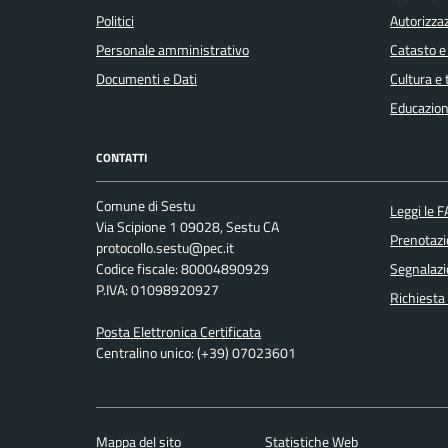
Politici
Autorizzaz
Personale amministrativo
Catasto e
Documenti e Dati
Cultura e
Educazion
CONTATTI
Comune di Sestu
Leggi le 
Via Scipione 1 09028, Sestu CA
Prenotaz
protocollo.sestu@pec.it
Codice fiscale: 80004890929
Segnalazi
P.IVA: 01098920927
Richiesta
Posta Elettronica Certificata
Centralino unico: (+39) 07023601
Mappa del sito
Statistiche Web