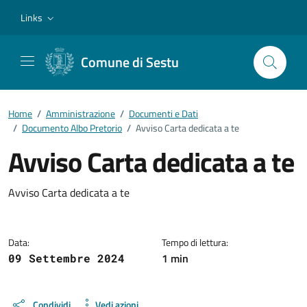
Vai ai contenuti
Vai al footer
Links
Comune di Sestu
Home
/
Amministrazione
/
Documenti e Dati
/
Documento Albo Pretorio
/
Avviso Carta dedicata a te
Avviso Carta dedicata a te
Dettagli del documento
Avviso Carta dedicata a te
Data:
Tempo di lettura:
1 min
09 Settembre 2024
Condividi
Vedi azioni