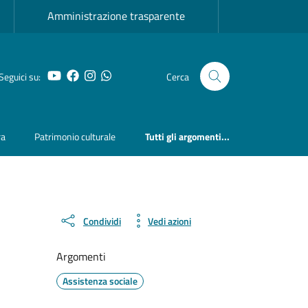
Amministrazione trasparente
YouTube
Facebook
Instagram
Whatsapp
Seguici su:
Cerca
ra
Patrimonio culturale
Tutti gli argomenti...
Condividi
Vedi azioni
Argomenti
Assistenza sociale