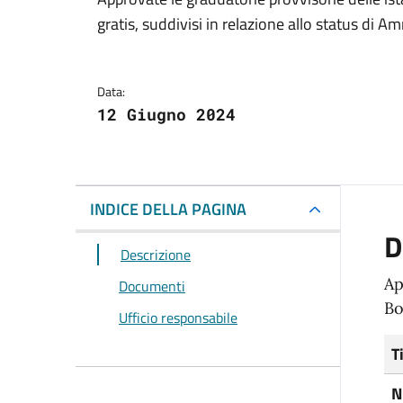
Dettagli del docum
gratis, suddivisi in relazione allo status di A
Data:
12 Giugno 2024
INDICE DELLA PAGINA
D
Descrizione
Ap
Documenti
Bo
Ufficio responsabile
T
N