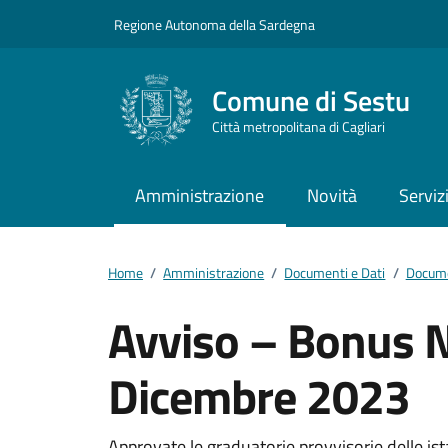
Vai ai contenuti
Vai al footer
Regione Autonoma della Sardegna
Comune di Sestu
Città metropolitana di Cagliari
Amministrazione
Novità
Serviz
Home
/
Amministrazione
/
Documenti e Dati
/
Docume
Avviso – Bonus Ni
Dicembre 2023
Approvate le graduatorie provvisorie delle is