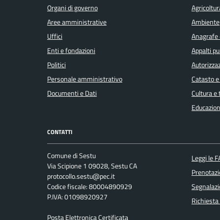
Organi di governo
Agricoltur
Aree amministrative
Ambiente
Uffici
Anagrafe e
Enti e fondazioni
Appalti pu
Politici
Autorizzaz
Personale amministrativo
Catasto e
Documenti e Dati
Cultura e
Educazion
CONTATTI
Comune di Sestu
Leggi le 
Via Scipione 1 09028, Sestu CA
Prenotaz
protocollo.sestu@pec.it
Codice fiscale: 80004890929
Segnalazi
P.IVA: 01098920927
Richiesta
Posta Elettronica Certificata