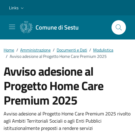
Vai ai contenuti
Vai al footer
Links
Comune di Sestu
Home
/
Amministrazione
/
Documenti e Dati
/
Modulistica
/
Avviso adesione al Progetto Home Care Premium 2025
Avviso adesione al
Progetto Home Care
Premium 2025
Dettagli del documento
Avviso adesione al Progetto Home Care Premium 2025 rivolto
agli Ambiti Territoriali Sociali o agli Enti Pubblici
istituzionalmente preposti a rendere servizi