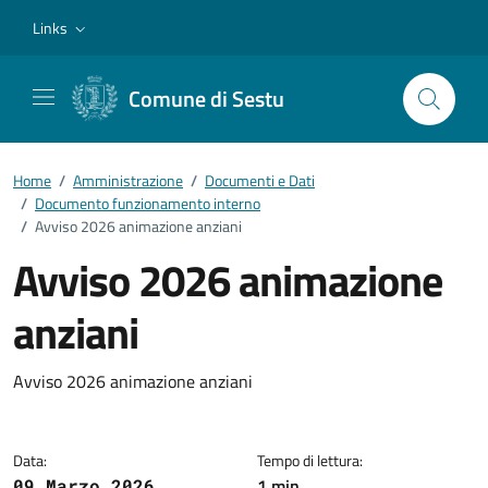
Vai ai contenuti
Vai al footer
Links
Comune di Sestu
Home
/
Amministrazione
/
Documenti e Dati
/
Documento funzionamento interno
/
Avviso 2026 animazione anziani
Avviso 2026 animazione
anziani
Dettagli del documento
Avviso 2026 animazione anziani
Data:
Tempo di lettura:
1 min
09 Marzo 2026