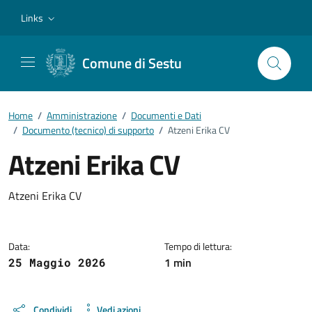
Vai ai contenuti
Vai al footer
Links
Comune di Sestu
Home
/
Amministrazione
/
Documenti e Dati
/
Documento (tecnico) di supporto
/
Atzeni Erika CV
Atzeni Erika CV
Dettagli del documento
Atzeni Erika CV
Data:
Tempo di lettura:
1 min
25 Maggio 2026
Condividi
Vedi azioni