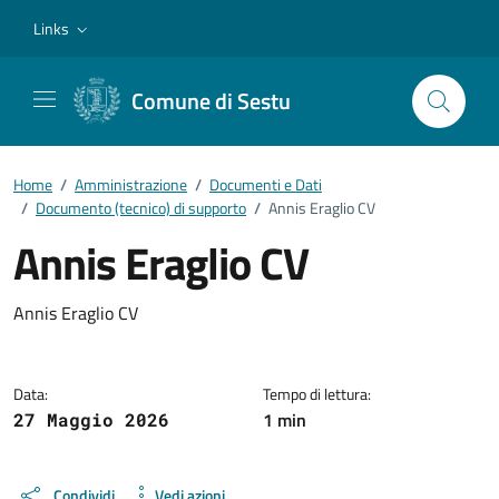
Vai ai contenuti
Vai al footer
Links
Comune di Sestu
Home
/
Amministrazione
/
Documenti e Dati
/
Documento (tecnico) di supporto
/
Annis Eraglio CV
Annis Eraglio CV
Dettagli del documento
Annis Eraglio CV
Data:
Tempo di lettura:
1 min
27 Maggio 2026
Condividi
Vedi azioni