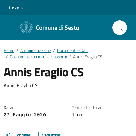
Vai ai contenuti
Vai al footer
Links
Comune di Sestu
Home
/
Amministrazione
/
Documenti e Dati
/
Documento (tecnico) di supporto
/
Annis Eraglio CS
Annis Eraglio CS
Dettagli del documento
Annis Eraglio CS
Data:
Tempo di lettura:
1 min
27 Maggio 2026
Condividi
Vedi azioni