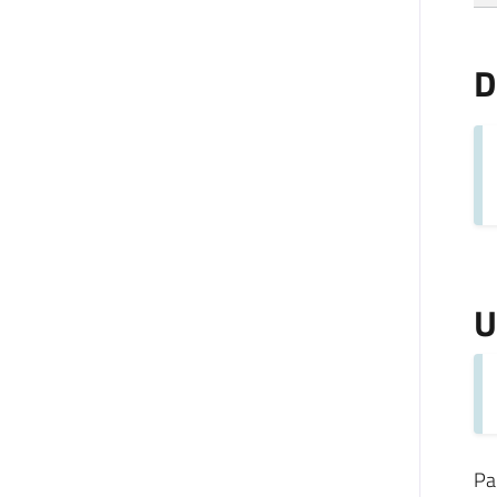
D
U
Pa