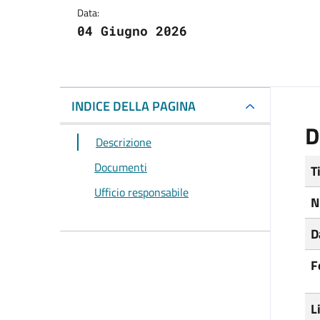
Data:
04 Giugno 2026
INDICE DELLA PAGINA
D
Descrizione
Documenti
T
Ufficio responsabile
N
D
F
L