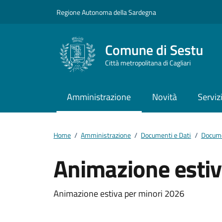
Vai ai contenuti
Vai al footer
Regione Autonoma della Sardegna
Comune di Sestu
Città metropolitana di Cagliari
Amministrazione
Novità
Serviz
Home
/
Amministrazione
/
Documenti e Dati
/
Docume
Animazione estiv
Dettagli del docum
Animazione estiva per minori 2026