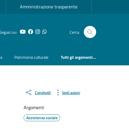
Amministrazione trasparente
YouTube
Facebook
Instagram
Whatsapp
Seguici su:
Cerca
ra
Patrimonio culturale
Tutti gli argomenti...
Condividi
Vedi azioni
Argomenti
Assistenza sociale