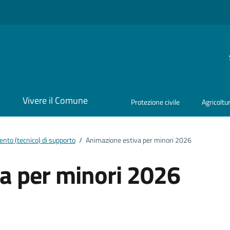
i
Vivere il Comune
Protezione civile
Agricoltu
nto (tecnico) di supporto
/
Animazione estiva per minori 2026
a per minori 2026
ento