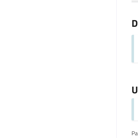
D
U
Pa