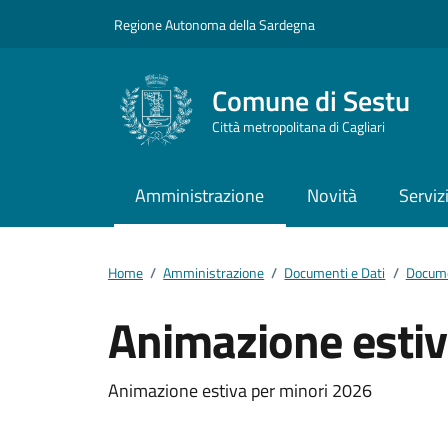
Vai ai contenuti
Vai al footer
Regione Autonoma della Sardegna
Comune di Sestu
Città metropolitana di Cagliari
Amministrazione
Novità
Serviz
Home
/
Amministrazione
/
Documenti e Dati
/
Docume
Animazione estiv
Dettagli del docum
Animazione estiva per minori 2026