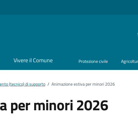
i
Vivere il Comune
Protezione civile
Agricoltu
nto (tecnico) di supporto
/
Animazione estiva per minori 2026
a per minori 2026
ento