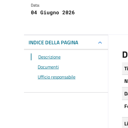
Data:
04 Giugno 2026
INDICE DELLA PAGINA
D
Descrizione
Documenti
T
Ufficio responsabile
N
D
F
L