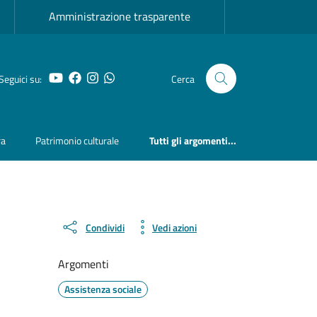
Amministrazione trasparente
YouTube
Facebook
Instagram
Whatsapp
Seguici su:
Cerca
ra
Patrimonio culturale
Tutti gli argomenti...
Condividi
Vedi azioni
Argomenti
Assistenza sociale