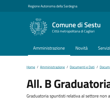
Vai ai contenuti
Vai al footer
Regione Autonoma della Sardegna
Comune di Sestu
Città metropolitana di Cagliari
Amministrazione
Novità
Serviz
Home
/
Amministrazione
/
Documenti e Dati
/
Docume
All. B Graduator
Dettagli del docum
Graduatoria spuntisti relativa al settore non 