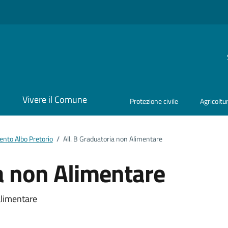
i
Vivere il Comune
Protezione civile
Agricoltu
nto Albo Pretorio
/
All. B Graduatoria non Alimentare
ia non Alimentare
ento
alimentare