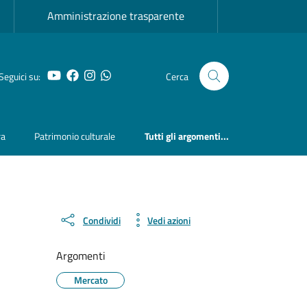
Amministrazione trasparente
YouTube
Facebook
Instagram
Whatsapp
Seguici su:
Cerca
ra
Patrimonio culturale
Tutti gli argomenti...
Condividi
Vedi azioni
Argomenti
Mercato