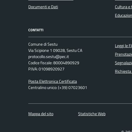
Documenti e Dati
Cultura e
Educazion
CONTATTI
Comune di Sestu
Leggi le 
Via Scipione 1 09028, Sestu CA
Prenotaz
protocollo.sestu@pec.it
Codice fiscale: 80004890929
Segnalazi
P.IVA: 01098920927
Richiesta
Posta Elettronica Certificata
Centralino unico: (+39) 07023601
Mappa del sito
Statistiche Web