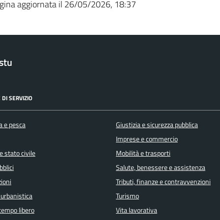
gina aggiornata il 26/05/2026, 18:37
stu
 DI SERVIZIO
a e pesca
Giustizia e sicurezza pubblica
Imprese e commercio
 stato civile
Mobilità e trasporti
bblici
Salute, benessere e assistenza
ioni
Tributi, finanze e contravvenzioni
 urbanistica
Turismo
 tempo libero
Vita lavorativa