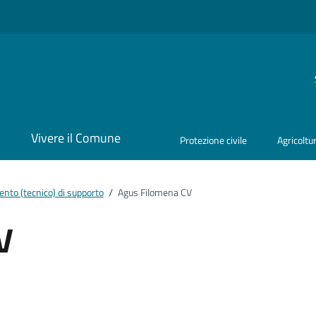
i
Vivere il Comune
Protezione civile
Agricoltu
nto (tecnico) di supporto
/
Agus Filomena CV
V
ento