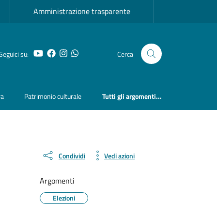
Amministrazione trasparente
YouTube
Facebook
Instagram
Whatsapp
Seguici su:
Cerca
ra
Patrimonio culturale
Tutti gli argomenti...
Condividi
Vedi azioni
Argomenti
Elezioni