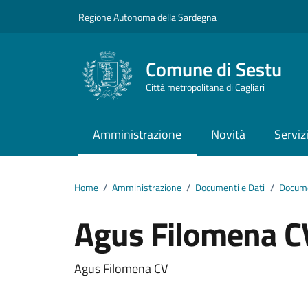
Vai ai contenuti
Vai al footer
Regione Autonoma della Sardegna
Comune di Sestu
Città metropolitana di Cagliari
Amministrazione
Novità
Serviz
Home
/
Amministrazione
/
Documenti e Dati
/
Docume
Agus Filomena C
Dettagli del docum
Agus Filomena CV