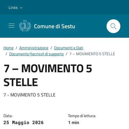
Vai ai contenuti
Vai al footer
Links
Comune di Sestu
Home
/
Amministrazione
/
Documenti e Dati
/
Documento (tecnico) di supporto
/
7 – MOVIMENTO 5 STELLE
7 – MOVIMENTO 5
STELLE
Dettagli del documento
7 - MOVIMENTO 5 STELLE
Data:
Tempo di lettura:
1 min
25 Maggio 2026