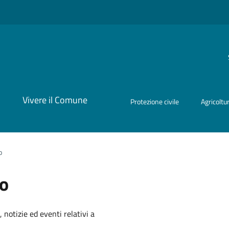
i
Vivere il Comune
Protezione civile
Agricoltu
o
co
'argomento
 notizie ed eventi relativi a