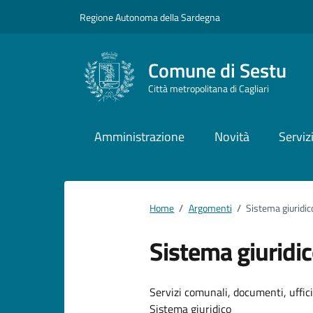
Vai ai contenuti
Vai al footer
Regione Autonoma della Sardegna
Comune di Sestu
Città metropolitana di Cagliari
Amministrazione
Novità
Serviz
Home
/
Argomenti
/
Sistema giuridic
Sistema giuridi
Dettagli dell
Servizi comunali, documenti, uffici,
Sistema giuridico