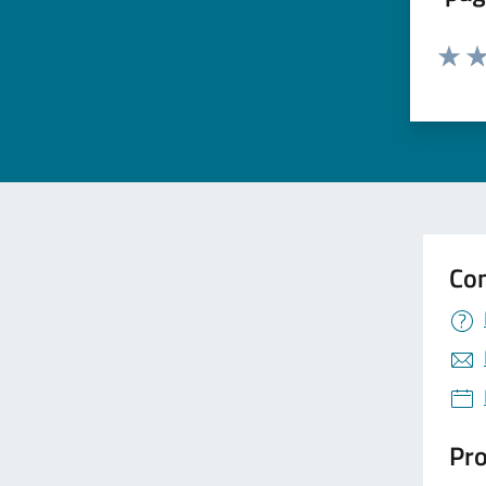
Valuta 
Val
Con
Pro