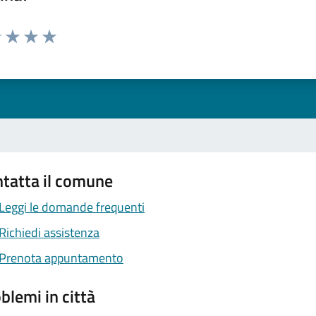
1 stelle su 5
uta 2 stelle su 5
Valuta 3 stelle su 5
Valuta 4 stelle su 5
Valuta 5 stelle su 5
tatta il comune
Leggi le domande frequenti
Richiedi assistenza
Prenota appuntamento
blemi in città