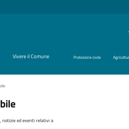
i
Vivere il Comune
Protezione civile
Agricoltu
bile
bile
'argomento
 notizie ed eventi relativi a