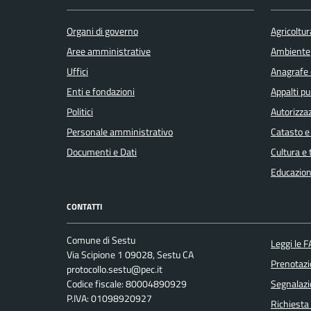
Organi di governo
Agricoltur
Aree amministrative
Ambiente
Uffici
Anagrafe e
Enti e fondazioni
Appalti pu
Politici
Autorizzaz
Personale amministrativo
Catasto e
Documenti e Dati
Cultura e
Educazion
CONTATTI
Comune di Sestu
Leggi le 
Via Scipione 1 09028, Sestu CA
Prenotaz
protocollo.sestu@pec.it
Codice fiscale: 80004890929
Segnalazi
P.IVA: 01098920927
Richiesta