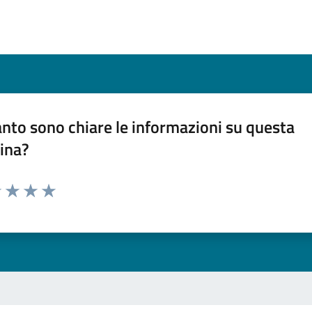
nto sono chiare le informazioni su questa
ina?
1 stelle su 5
uta 2 stelle su 5
Valuta 3 stelle su 5
Valuta 4 stelle su 5
Valuta 5 stelle su 5