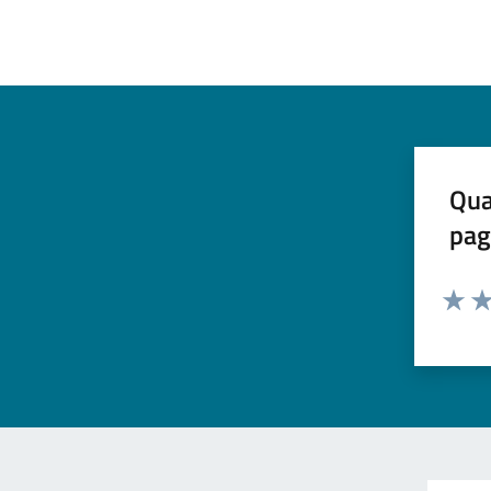
Qua
pag
Valuta 
Val