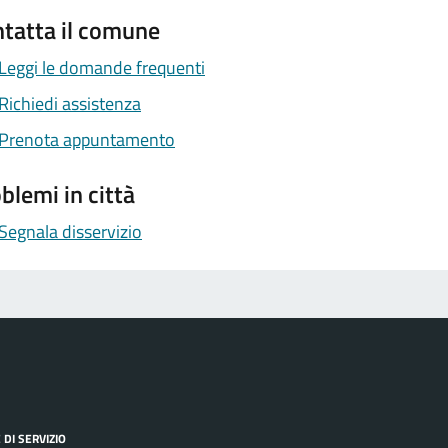
tatta il comune
Leggi le domande frequenti
Richiedi assistenza
Prenota appuntamento
blemi in città
Segnala disservizio
 DI SERVIZIO