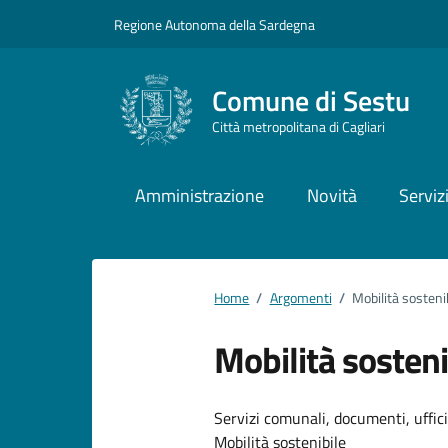
Vai ai contenuti
Vai al footer
Regione Autonoma della Sardegna
Comune di Sestu
Città metropolitana di Cagliari
Amministrazione
Novità
Serviz
Home
/
Argomenti
/
Mobilità sosteni
Mobilità sosteni
Dettagli dell
Servizi comunali, documenti, uffici,
Mobilità sostenibile