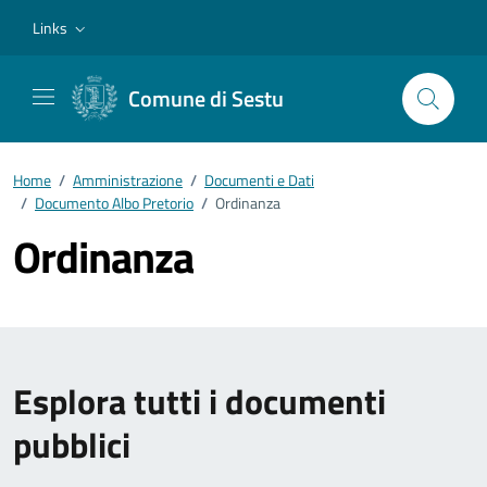
Vai ai contenuti
Vai al footer
Links
Comune di Sestu
Home
/
Amministrazione
/
Documenti e Dati
/
Documento Albo Pretorio
/
Ordinanza
Ordinanza
Esplora tutti i documenti
pubblici